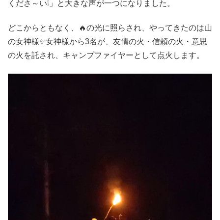
くださ～い❕」と大きな声が一つになりました。
どこからともなく、🔥の光に照らされ、やってきたのは山
の女神様✨女神様から3名が、友情の火・信頼の火・意思
の火を託され、キャンプファイヤーとして点火します。
動
画
プ
レ
ー
ヤ
ー