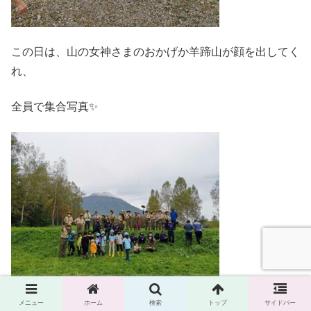
この日は、山の女神さまのおかげか羊蹄山が顔を出してく
れ、
全員で集合写真✨
メニュー
ホーム
検索
トップ
サイドバー