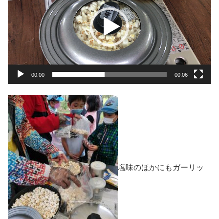
プ
レ
ー
ヤ
ー
00:00
00:06
塩味のほかにもガーリッ