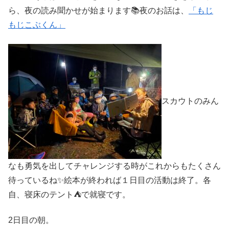
ら、夜の読み聞かせが始まります📚夜のお話は、
「もじ
もじこぶくん」
スカウトのみん
なも勇気を出してチャレンジする時がこれからもたくさん
待っているね✨絵本が終われば１日目の活動は終了。各
自、寝床のテント⛺で就寝です。
2日目の朝。