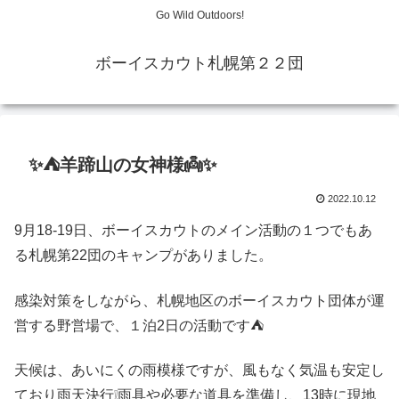
Go Wild Outdoors!
ボーイスカウト札幌第２２団
✨⛺羊蹄山の女神様👼✨
2022.10.12
9月18-19日、ボーイスカウトのメイン活動の１つでもあ
る札幌第22団のキャンプがありました。
感染対策をしながら、札幌地区のボーイスカウト団体が運
営する野営場で、１泊2日の活動です⛺
天候は、あいにくの雨模様ですが、風もなく気温も安定し
ており雨天決行❕雨具や必要な道具を準備し、13時に現地