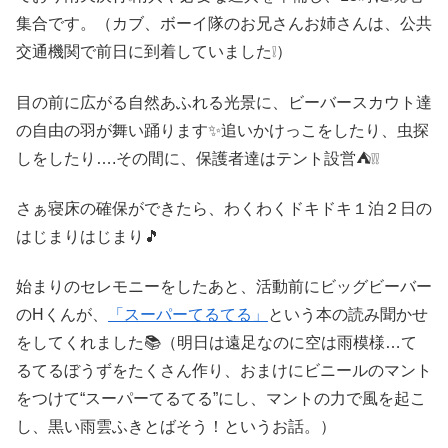
集合です。（カブ、ボーイ隊のお兄さんお姉さんは、公共
交通機関で前日に到着していました❕）
目の前に広がる自然あふれる光景に、ビーバースカウト達
の自由の羽が舞い踊ります✨追いかけっこをしたり、虫探
しをしたり….その間に、保護者達はテント設営⛺❕❕
さぁ寝床の確保ができたら、わくわくドキドキ１泊２日の
はじまりはじまり🎵
始まりのセレモニーをしたあと、活動前にビッグビーバー
のHくんが、
「スーパーてるてる」
という本の読み聞かせ
をしてくれました📚（明日は遠足なのに空は雨模様…て
るてるぼうずをたくさん作り、おまけにビニールのマント
をつけて“スーパーてるてる”にし、マントの力で風を起こ
し、黒い雨雲ふきとばそう！というお話。）