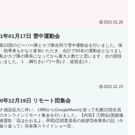
2021.01.26
21年01月17日 雪中運動会
第22団のビーバー隊とカブ隊合同で雪中運動会を行いました。保
・指導者もかなり参加いただき、合計で50名の運動会となりまし
私がカブ隊の隊長になってから最大人数だと思います。次の競技
いました。１．綱引き(パワー系)２．徒競走(ス...
2021.01.23
20年12月19日 リモート団集会
ナ感染拡大に伴い、19時からGoogleMeetを使って札幌22団全員
のオンラインリモート集会を行いました。【内容】①開会(国旗儀
連盟歌「花はかおるよ」斉唱)②団委員長の挨拶③各隊長の話（今
振り返って）④各隊スライドショー⑤...