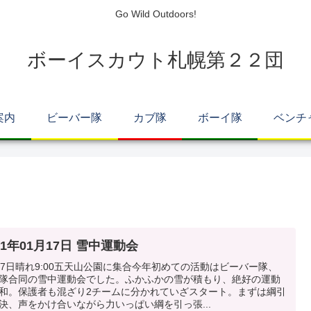
Go Wild Outdoors!
ボーイスカウト札幌第２２団
案内
ビーバー隊
カブ隊
ボーイ隊
ベンチ
21年01月17日 雪中運動会
17日晴れ9:00五天山公園に集合今年初めての活動はビーバー隊、
隊合同の雪中運動会でした。ふかふかの雪が積もり、絶好の運動
和。保護者も混ざり2チームに分かれていざスタート。まずは綱引
決、声をかけ合いながら力いっぱい綱を引っ張...