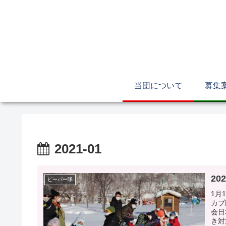
当団について
募集
2021-01
20
ビーバー隊
1月
カブ
会日
き対