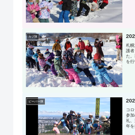
20
カブ隊
札幌
護者
た。
を行
20
ビーバー隊
コロ
参加
礼、
年を