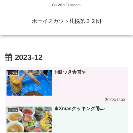
Go Wild Outdoors!
ボーイスカウト札幌第２２団
2023-12
✨餅つき舎営✨
カブ隊
2023.12.30
🎄Xmasクッキング🎅🍳
カブ隊