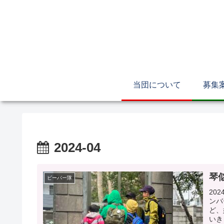
当団について
募集
2024-04
琴
ビーバー隊
20
ンバ
ど、
いき