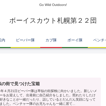
Go Wild Outdoors!
ボーイスカウト札幌第２２団
案内
ビーバー隊
カブ隊
ボーイ隊
ベンチ
似の街で見つけた宝箱
24年４月21日ビーバー隊は琴似の街探検に向かいました。新しいメ
ーをお迎えして、出発前に自己紹介をしました。照れたりしたけ
好きなことが一緒だったり、話しているとだんだん笑顔になって
ました。ベンチャー隊のお兄ちゃんも一緒に居て...