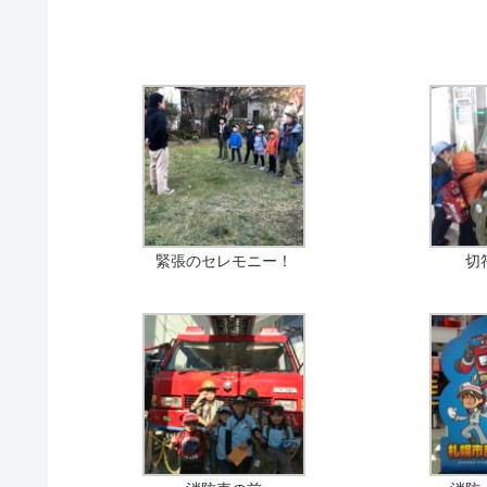
曽我
緊張のセレモニー！
切