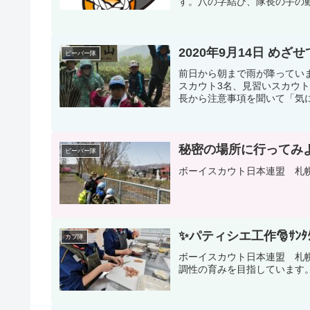
す。八の字結び、隊長の手の動
2020年9月14日 め
ビーバー隊
前日から朝まで雨が降っていま
スカウト3名、見習いスカウ
長から注意事項を聞いて「気に
秘密の場所に行ってみ
ビーバー隊
ボーイスカウト日本連盟 札
✨パティシエ工作🎅ｻﾝﾀｸﾛ
カブ隊
ボーイスカウト日本連盟 札
調性の育みを目指しています