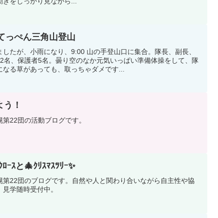
きをしっかり見ながら...
ざせてっぺん三角山登山
したが、小雨になり、9:00 山の手登山口に集合。隊長、副長、
ト2名、保護者5名。曇り空のなか元気いっぱい準備体操をして、隊
なる草があっても、取っちゃダメです...
よう！
幌第22団の活動ブログです。
ｰｽと🎄ｸﾘｽﾏｽﾂﾘｰ✨
幌第22団のブログです。自然や人と関わり合いながら自主性や協
。見学随時受付中。