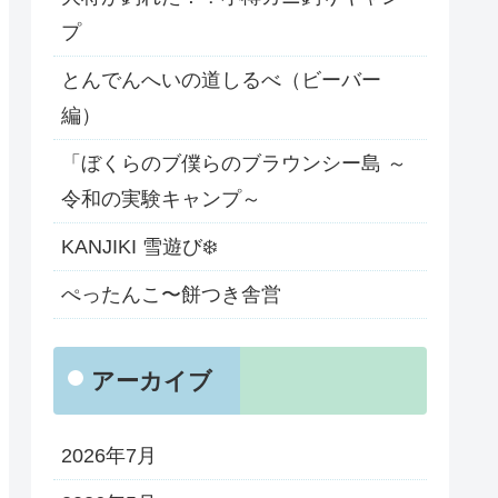
プ
とんでんへいの道しるべ（ビーバー
編）
「ぼくらのブ僕らのブラウンシー島 ～
令和の実験キャンプ～
KANJIKI 雪遊び❄️
ぺったんこ〜餅つき舎営
アーカイブ
2026年7月