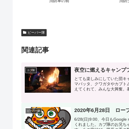
消防車の前
消防
ビーバー隊
関連記事
夜空に燃えるキャンプ
カブ隊
とても楽しみにしていた団キ
マバッタ、クワガタやカブト
えてくれて、みんな大興奮。暑
2020年6月28日 ロ
ビーバー隊
6/28(日)9:00、今日もG
くれました。カブ隊のお兄ち