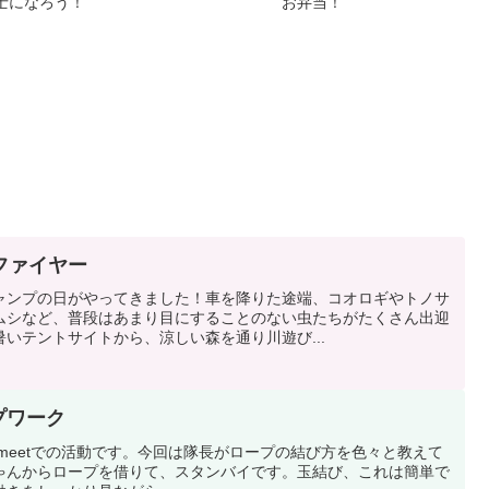
士になろう！
お弁当！
ファイヤー
ャンプの日がやってきました！車を降りた途端、コオロギやトノサ
ムシなど、普段はあまり目にすることのない虫たちがたくさん出迎
いテントサイトから、涼しい森を通り川遊び...
ープワーク
oogle meetでの活動です。今回は隊長がロープの結び方を色々と教えて
ゃんからロープを借りて、スタンバイです。玉結び、これは簡単で