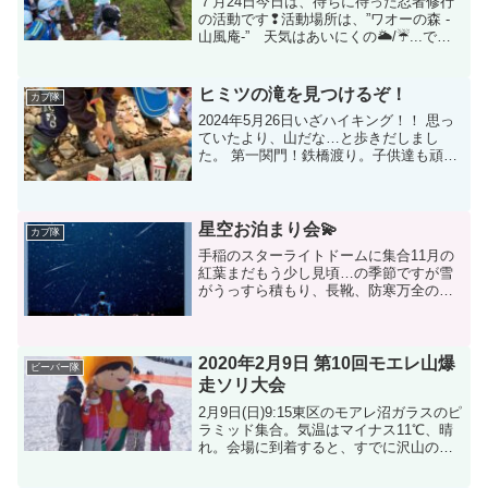
７月24日今日は、待ちに待った忍者修行
の活動です❢活動場所は、”ワオーの森 -
山風庵-” 天気はあいにくの🌥/☔...です
が、ビーバー隊はヤル気満々です💪✨入
山とともに、持参した手拭いで忍者頭巾
に❢ 隊長、副長のお話を聞いたあと
ヒミツの滝を見つけるぞ！
カブ隊
は、修行の前...
2024年5月26日いざハイキング！！ 思っ
ていたより、山だな…と歩きだしまし
た。 第一関門！鉄橋渡り。子供達も頑張
って渡りましたが、私も頑張って渡りま
した！！こんな所に鉄橋！！びっくりポ
イントです。 次に目指すは子供達も(私
も)楽しみにし...
星空お泊まり会💫
カブ隊
手稲のスターライトドームに集合11月の
紅葉まだもう少し見頃…の季節ですが雪
がうっすら積もり、長靴、防寒万全の子
ども達でしたプラネタリウムはリクライ
ニングの椅子が心地よく、オーロラのゆ
らぎと ヒーリング音楽(?)で夢の世界へ行
ったり来たり…子...
2020年2月9日 第10回モエレ山爆
ビーバー隊
走ソリ大会
2月9日(日)9:15東区のモアレ沼ガラスのピ
ラミッド集合。気温はマイナス11℃、晴
れ。会場に到着すると、すでに沢山の人
が集まっていてダンボールで出来た手作
りのソリがあちらこちらにありました。