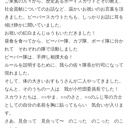
ご来賓の方々から、歴史あるボーイスカウトとその教え、
社会貢献についてのお話など、温かいお祝いのお言葉を頂
きました。ビーバースカウトたちも、しっかりお話に耳を
傾け静かに聞いていました。
お祝いの紅白まんじゅうもいただきました！
昼食を食べてから、ビーバー隊、カブ隊、ボーイ隊に分か
れて それぞれの隊で活動しました
ビーバー隊は、手押し相撲大会！
ルールを説明するために、我らの佐々隊長が行司になって
現れました。
そして、体の大きいおすもうさんが二人やってきました。
なんと、そのうちの一人は 我が小竹団委員長でした！
スカウトたちは、○○やま、○○のさと、○○のふじ等の力士
としての自分の名前を胸に貼ってもらい 気合いが入りま
す。
さあ、見合って 見合って〜 のこった のこった のこ