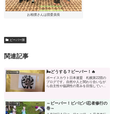
お相撲さんは団委員長
ビーバー隊
関連記事
🌬どうする？ビーバー！🔥
ビーバー隊
ボーイスカウト日本連盟 札幌第22団の
ブログです。自然や人と関わり合いなが
ら自主性や協調性の育みを目指していま
す。見学随時受付中。
～ビーバー！ビバビバ忍者修行の
ビーバー隊
巻～