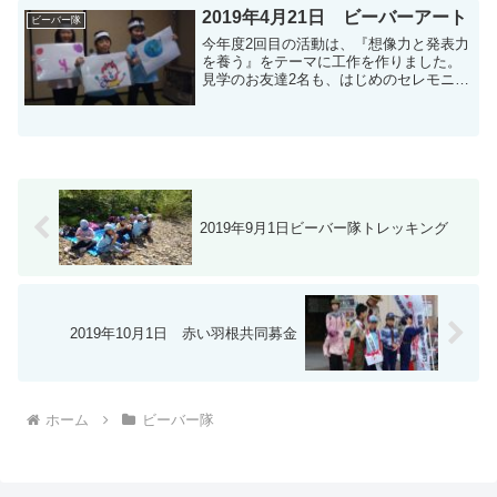
我が団も、カブ隊4名とボーイ隊4名が参
2019年4月21日 ビーバーアート
ビーバー隊
加しました...
今年度2回目の活動は、『想像力と発表力
を養う』をテーマに工作を作りました。
見学のお友達2名も、はじめのセレモニー
から一緒に参加してくれました。まず最
初に、自分の好きな絵を画用紙に描き
色をぬりました。次に、隊長から作り方
や 作る時のポイント...
2019年9月1日ビーバー隊トレッキング
2019年10月1日 赤い羽根共同募金
ホーム
ビーバー隊